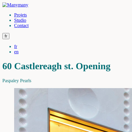
Projets
Studio
Contact
fr
fr
en
60 Castlereagh st. Opening
Paspaley Pearls