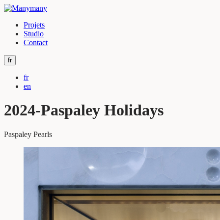
Projets
Studio
Contact
fr
fr
en
2024-Paspaley Holidays
Paspaley Pearls